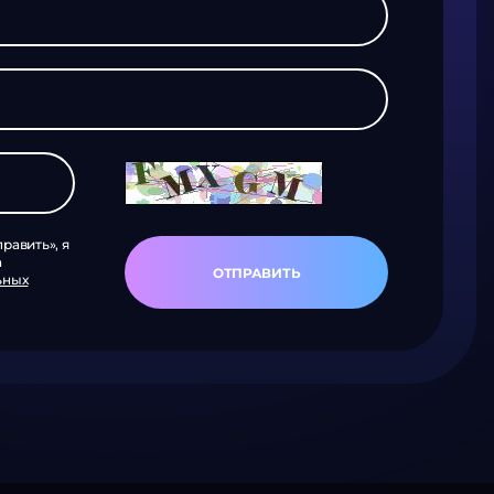
равить», я
а
ОТПРАВИТЬ
ьных