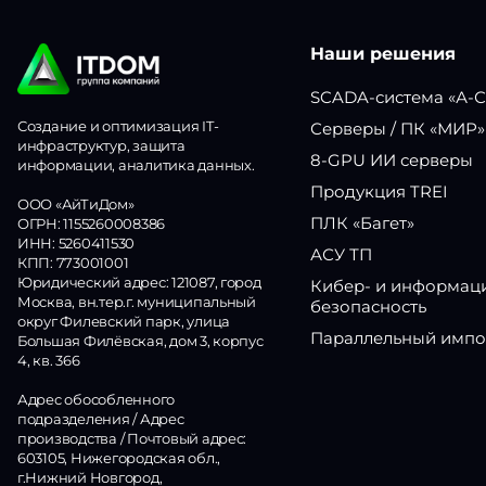
Наши решения
SCADA-система «А-
Создание и оптимизация IT-
Серверы / ПК «МИР»
инфраструктур, защита
8-GPU ИИ серверы
информации, аналитика данных.
Продукция TREI
ООО «АйТиДом»
ПЛК «Багет»
ОГРН: 1155260008386
ИНН: 5260411530
АСУ ТП
КПП: 773001001
Юридический адрес: 121087, город
Кибер- и информац
Москва, вн.тер.г. муниципальный
безопасность
округ Филевский парк, улица
Параллельный импо
Большая Филёвская, дом 3, корпус
4, кв. 366
Адрес обособленного
подразделения / Адрес
производства / Почтовый адрес:
603105, Нижегородская обл.,
г.Нижний Новгород,