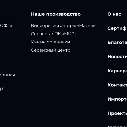
Наше производство
О нас
СОФТ»
Видеорегистраторы «Магна»
Сертиф
Серверы / ПК «МИР»
Умные остановки
Благот
Сервисный центр
Новост
Карьер
ионная
Контак
рт
Импорт
Проект