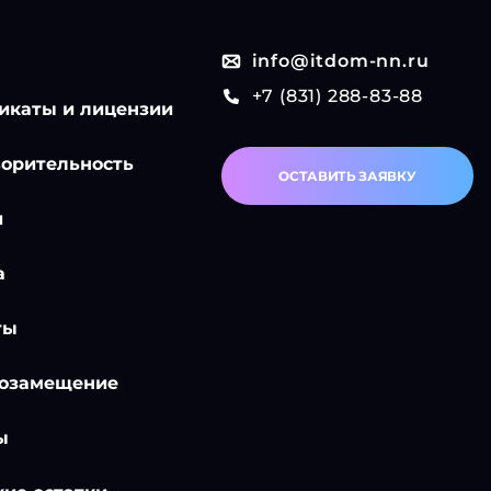
info@itdom-nn.ru
+7 (831) 288-83-88
икаты и лицензии
ворительность
ОСТАВИТЬ ЗАЯВКУ
и
а
ты
озамещение
ы